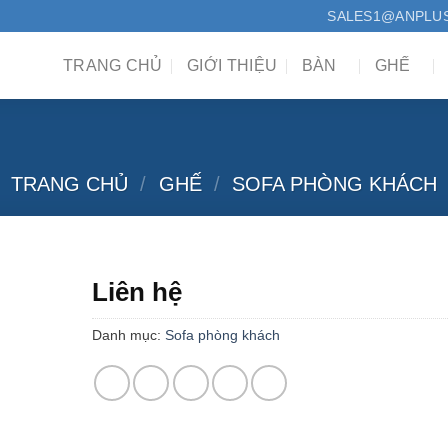
SALES1@ANPLU
TRANG CHỦ
GIỚI THIỆU
BÀN
GHẾ
Ghế sofa SF – AP 013
TRANG CHỦ
/
GHẾ
/
SOFA PHÒNG KHÁCH
Liên hệ
Danh mục:
Sofa phòng khách