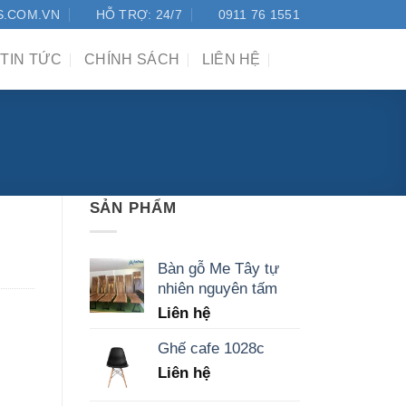
S.COM.VN
HỖ TRỢ: 24/7
0911 76 1551
TIN TỨC
CHÍNH SÁCH
LIÊN HỆ
SẢN PHẨM
Bàn gỗ Me Tây tự
nhiên nguyên tấm
Liên hệ
Ghế cafe 1028c
Liên hệ