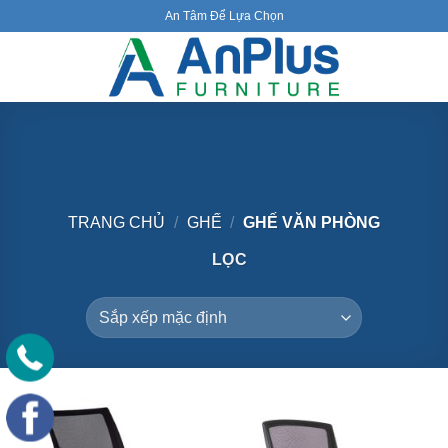
Skip
An Tâm Để Lựa Chọn
to
content
Ghế văn phòng
TRANG CHỦ
/
GHẾ
/
GHẾ VĂN PHÒNG
LỌC